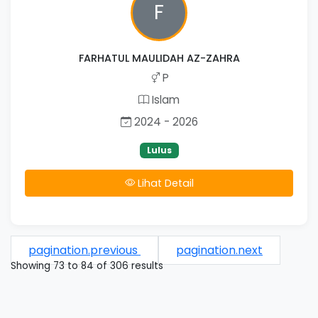
F
FARHATUL MAULIDAH AZ-ZAHRA
P
Islam
2024 - 2026
Lulus
Lihat Detail
pagination.previous
pagination.next
Showing
73
to
84
of
306
results