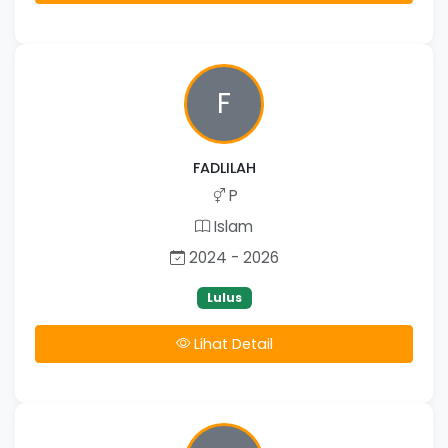
F
FADLILAH
P
Islam
2024 - 2026
Lulus
Lihat Detail