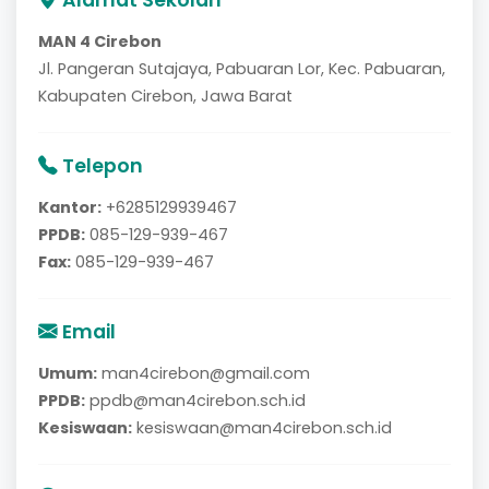
Alamat Sekolah
MAN 4 Cirebon
Jl. Pangeran Sutajaya, Pabuaran Lor, Kec. Pabuaran,
Kabupaten Cirebon, Jawa Barat
Telepon
Kantor:
+6285129939467
PPDB:
085-129-939-467
Fax:
085-129-939-467
Email
Umum:
man4cirebon@gmail.com
PPDB:
ppdb@man4cirebon.sch.id
Kesiswaan:
kesiswaan@man4cirebon.sch.id