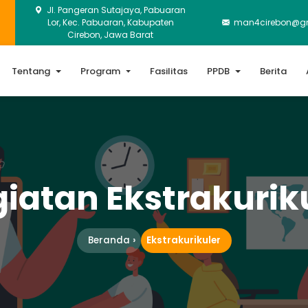
Jl. Pangeran Sutajaya, Pabuaran
Lor, Kec. Pabuaran, Kabupaten
man4cirebon@g
Cirebon, Jawa Barat
Tentang
Program
Fasilitas
PPDB
Berita
iatan Ekstrakurik
Beranda
Ekstrakurikuler