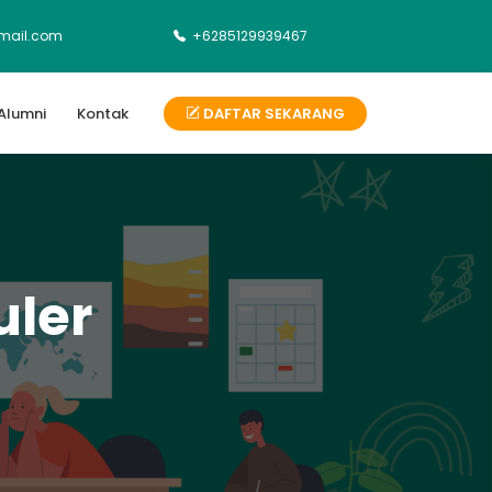
mail.com
+6285129939467
Alumni
Kontak
DAFTAR SEKARANG
uler