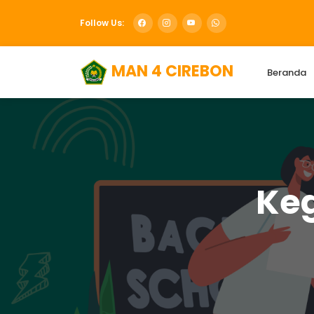
Follow Us:
MAN 4 CIREBON
Beranda
Keg