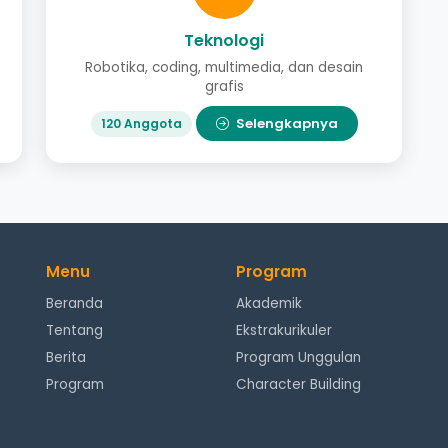
Teknologi
Robotika, coding, multimedia, dan desain
grafis
Selengkapnya
120 Anggota
Menu
Program
Beranda
Akademik
Tentang
Ekstrakurikuler
Berita
Program Unggulan
Program
Character Building