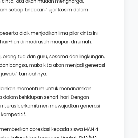
 cinta, kita akan mudah menghargai,
m setiap tindakan,” ujar Kosim dalam
eserta didik menjadikan lima pilar cinta ini
ari-hari di madrasah maupun di rumah.
ya, orang tua dan guru, sesama dan lingkungan,
 dan bangsa, maka kita akan menjadi generasi
 jawab,” tambahnya.
, melainkan momentum untuk menanamkan
inta dalam kehidupan sehari-hari. Dengan
n terus berkomitmen mewujudkan generasi
 kompetitif.
n memberikan apresiasi kepada siswa MAN 4
omba kaligrafi kontemporer tingkat SMA/MA