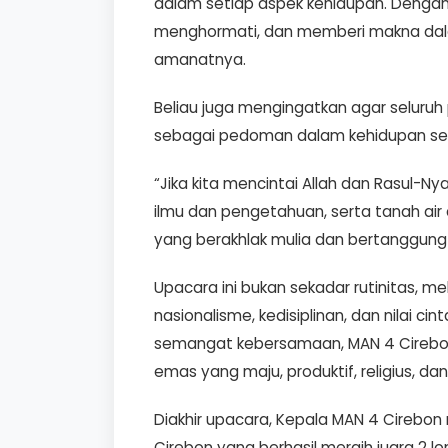
dalam setiap aspek kehidupan. Dengan
menghormati, dan memberi makna dala
amanatnya.
Beliau juga mengingatkan agar seluruh p
sebagai pedoman dalam kehidupan seh
“Jika kita mencintai Allah dan Rasul-N
ilmu dan pengetahuan, serta tanah air
yang berakhlak mulia dan bertanggung
Upacara ini bukan sekadar rutinitas
nasionalisme, kedisiplinan, dan nilai c
semangat kebersamaan, MAN 4 Cirebo
emas yang maju, produktif, religius, dan
Diakhir upacara, Kepala MAN 4 Cirebo
Cirebon yang berhasil meraih juara 2 l