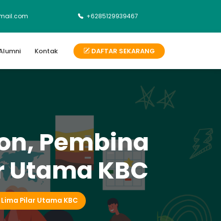
mail.com
+6285129939467
Alumni
Kontak
DAFTAR SEKARANG
on, Pembina
r Utama KBC
Lima Pilar Utama KBC