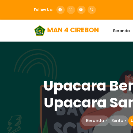
Follow Us:
MAN 4 CIREBON
Beranda
Upacara Be
Upacara Sa
Beranda
Berita
U